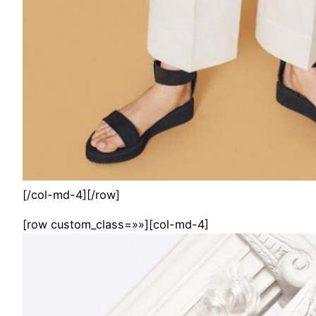
[/col-md-4][/row]
[row custom_class=»»][col-md-4]