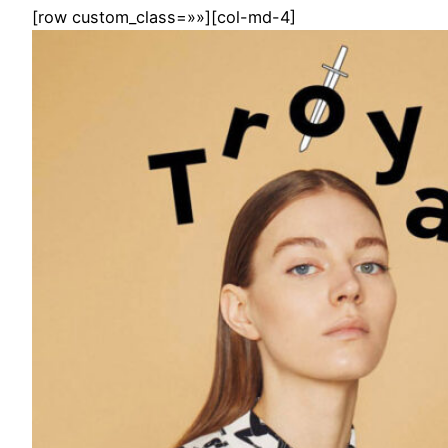
[row custom_class=»»][col-md-4]