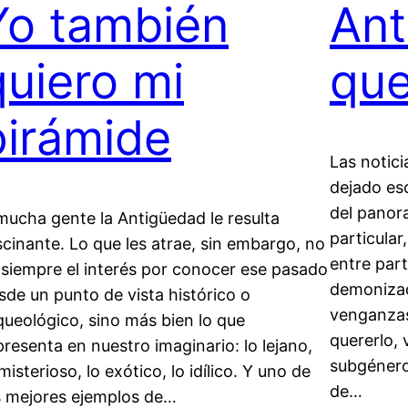
Yo también
Ant
quiero mi
que
pirámide
Las notic
dejado es
del panora
mucha gente la Antigüedad le resulta
particular
scinante. Lo que les atrae, sin embargo, no
entre part
 siempre el interés por conocer ese pasado
demonizado
sde un punto de vista histórico o
venganzas
queológico, sino más bien lo que
quererlo,
presenta en nuestro imaginario: lo lejano,
subgénero 
 misterioso, lo exótico, lo idílico. Y uno de
de…
s mejores ejemplos de…